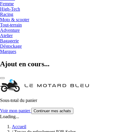
Femme
High-Tech
Racing
Moto & scooter
Tout-terrain
Adventure
Atelier
Bagagerie
Déstockage
Marques
Ajout en cours...
Sous-total du panier
Voir mon panier
Continuer mes achats
Loading...
Accueil
/
Tuyau de refoulement P2R Solex