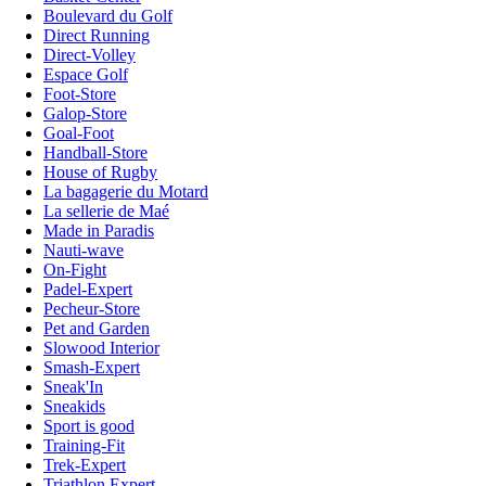
Boulevard du Golf
Direct Running
Direct-Volley
Espace Golf
Foot-Store
Galop-Store
Goal-Foot
Handball-Store
House of Rugby
La bagagerie du Motard
La sellerie de Maé
Made in Paradis
Nauti-wave
On-Fight
Padel-Expert
Pecheur-Store
Pet and Garden
Slowood Interior
Smash-Expert
Sneak'In
Sneakids
Sport is good
Training-Fit
Trek-Expert
Triathlon Expert