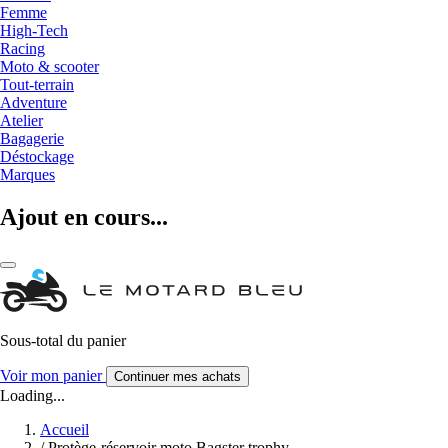
Femme
High-Tech
Racing
Moto & scooter
Tout-terrain
Adventure
Atelier
Bagagerie
Déstockage
Marques
Ajout en cours...
Sous-total du panier
Voir mon panier
Continuer mes achats
Loading...
Accueil
/
Protège-réservoir moto Bagster trophy