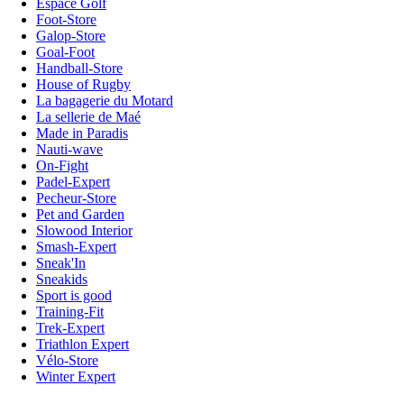
Espace Golf
Foot-Store
Galop-Store
Goal-Foot
Handball-Store
House of Rugby
La bagagerie du Motard
La sellerie de Maé
Made in Paradis
Nauti-wave
On-Fight
Padel-Expert
Pecheur-Store
Pet and Garden
Slowood Interior
Smash-Expert
Sneak'In
Sneakids
Sport is good
Training-Fit
Trek-Expert
Triathlon Expert
Vélo-Store
Winter Expert