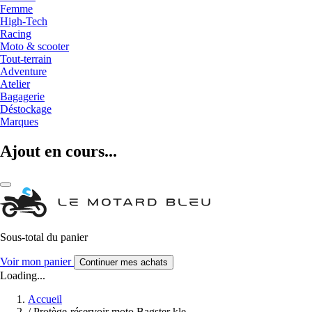
Femme
High-Tech
Racing
Moto & scooter
Tout-terrain
Adventure
Atelier
Bagagerie
Déstockage
Marques
Ajout en cours...
Sous-total du panier
Voir mon panier
Continuer mes achats
Loading...
Accueil
/
Protège-réservoir moto Bagster kle