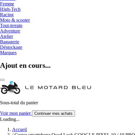
Femme
High-Tech
Racing
Moto & scooter
Tout-terrain
Adventure
Atelier
Bagagerie
Déstockage
Marques
Ajout en cours...
Sous-total du panier
Voir mon panier
Continuer mes achats
Loading...
Accueil
/
Coque smartphone Quad Lock GOOGLE PIXEL 10 / 10 PRO