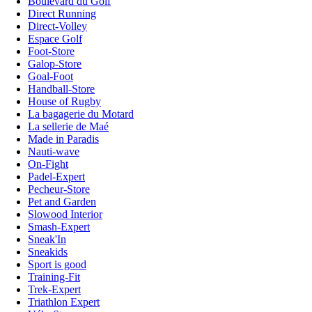
Boulevard du Golf
Direct Running
Direct-Volley
Espace Golf
Foot-Store
Galop-Store
Goal-Foot
Handball-Store
House of Rugby
La bagagerie du Motard
La sellerie de Maé
Made in Paradis
Nauti-wave
On-Fight
Padel-Expert
Pecheur-Store
Pet and Garden
Slowood Interior
Smash-Expert
Sneak'In
Sneakids
Sport is good
Training-Fit
Trek-Expert
Triathlon Expert