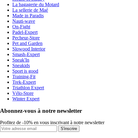
La bagagerie du Motard
La sellerie de Maé
Made in Paradis
Nauti-wave
On-Fight
Padel-Expert
Pecheur-Store
Pet and Garden
Slowood Interior
Smash-Expert
Sneak'In
Sneakids
Sport is good
Training-Fit
Trek-Expert
Triathlon Expert
Vélo-Store
Winter Expert
Abonnez-vous à notre newsletter
Profitez de -10% en vous inscrivant à notre newsletter
S'inscrire