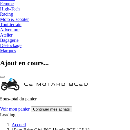
Femme
High-Tech
Racing
Moto & scooter
Tout-terrain
Adventure
Atelier
Bagagerie
Déstockage
Marques
Ajout en cours...
Sous-total du panier
Voir mon panier
Continuer mes achats
Loading...
Accueil
/
Pare-Brise Givi INC Honda PCX 125 18