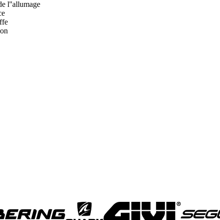
e l''allumage
ce
ffe
ion