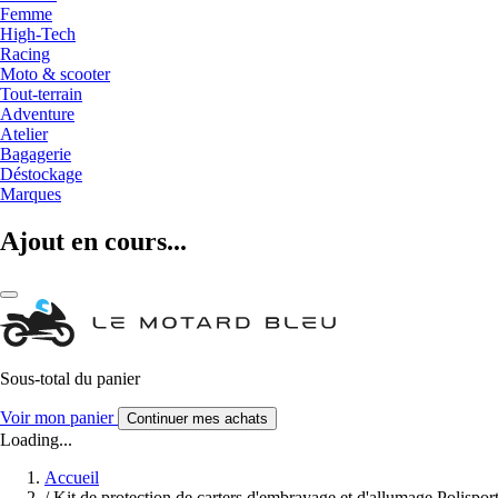
Femme
High-Tech
Racing
Moto & scooter
Tout-terrain
Adventure
Atelier
Bagagerie
Déstockage
Marques
Ajout en cours...
Sous-total du panier
Voir mon panier
Continuer mes achats
Loading...
Accueil
/
Kit de protection de carters d'embrayage et d'allumage Polispo