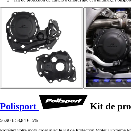
Polisport
Kit de pro
56,90 €
53,84 €
-5%
Protégez votre moto-cross avec le Kit de Protection Moteur Extreme Po