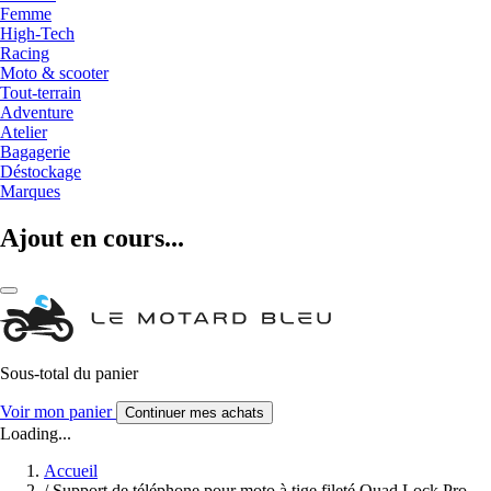
Femme
High-Tech
Racing
Moto & scooter
Tout-terrain
Adventure
Atelier
Bagagerie
Déstockage
Marques
Ajout en cours...
Sous-total du panier
Voir mon panier
Continuer mes achats
Loading...
Accueil
/
Support de téléphone pour moto à tige fileté Quad Lock Pro