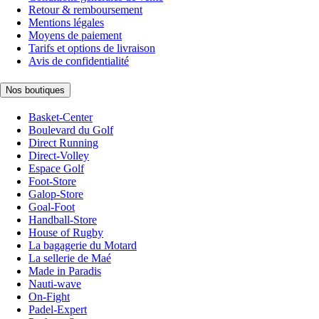
Retour & remboursement
Mentions légales
Moyens de paiement
Tarifs et options de livraison
Avis de confidentialité
Nos boutiques
Basket-Center
Boulevard du Golf
Direct Running
Direct-Volley
Espace Golf
Foot-Store
Galop-Store
Goal-Foot
Handball-Store
House of Rugby
La bagagerie du Motard
La sellerie de Maé
Made in Paradis
Nauti-wave
On-Fight
Padel-Expert