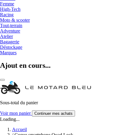
Femme
High-Tech
Racing
Moto & scooter
Tout-terrain
Adventure
Atelier
Bagagerie
Déstockage
Marques
Ajout en cours...
Sous-total du panier
Voir mon panier
Continuer mes achats
Loading...
Accueil
/
Coque smartphone Quad Lock