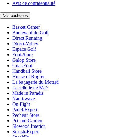
Avis de confidentialité
Nos boutiques
Basket-Center
Boulevard du Golf
Direct Running
Direct-Volley
Espace Golf
Foot-Store
Galop-Store
Goal-Foot
Handball-Store
House of Rugby
La bagagerie du Motard
La sellerie de Maé
Made in Paradis
Nauti-wave
On-Fight
Padel-Expert
Pecheur-Store
Pet and Garden
Slowood Interior
Smash-Expert