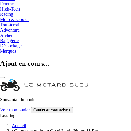
Femme
High-Tech
Racing
Moto & scooter
Tout-terrain
Adventure
Atelier
Bagagerie
Déstockage
Marques
Ajout en cours...
Sous-total du panier
Voir mon panier
Continuer mes achats
Loading...
Accueil
/
Coque smartphone Quad Lock iPhone 11 Pro