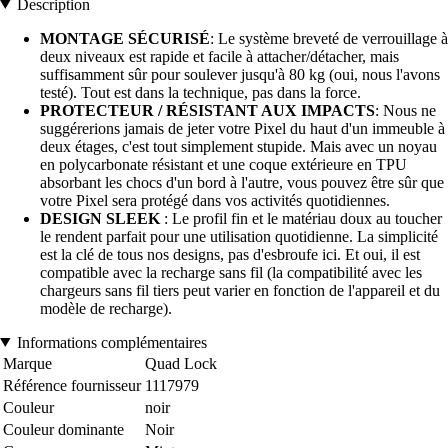
Description
MONTAGE SÉCURISÉ
: Le système breveté de verrouillage à
deux niveaux est rapide et facile à attacher/détacher, mais
suffisamment sûr pour soulever jusqu'à 80 kg (oui, nous l'avons
testé). Tout est dans la technique, pas dans la force.
PROTECTEUR / RÉSISTANT AUX IMPACTS
: Nous ne
suggérerions jamais de jeter votre Pixel du haut d'un immeuble à
deux étages, c'est tout simplement stupide. Mais avec un noyau
en polycarbonate résistant et une coque extérieure en TPU
absorbant les chocs d'un bord à l'autre, vous pouvez être sûr que
votre Pixel sera protégé dans vos activités quotidiennes.
DESIGN SLEEK
: Le profil fin et le matériau doux au toucher
le rendent parfait pour une utilisation quotidienne. La simplicité
est la clé de tous nos designs, pas d'esbroufe ici. Et oui, il est
compatible avec la recharge sans fil (la compatibilité avec les
chargeurs sans fil tiers peut varier en fonction de l'appareil et du
modèle de recharge).
Informations complémentaires
Marque
Quad Lock
Référence fournisseur
1117979
Couleur
noir
Couleur dominante
Noir