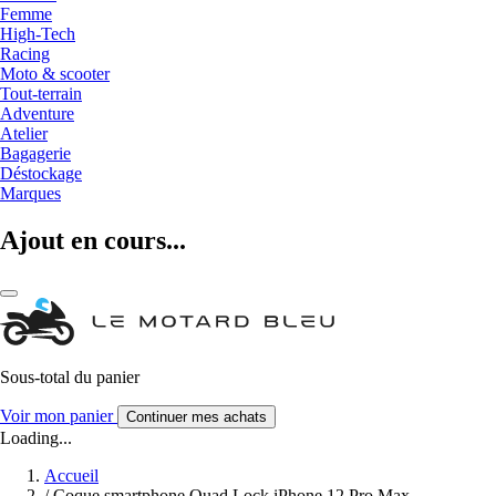
Femme
High-Tech
Racing
Moto & scooter
Tout-terrain
Adventure
Atelier
Bagagerie
Déstockage
Marques
Ajout en cours...
Sous-total du panier
Voir mon panier
Continuer mes achats
Loading...
Accueil
/
Coque smartphone Quad Lock iPhone 12 Pro Max