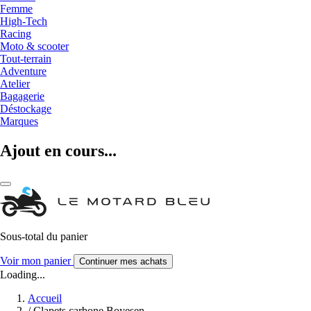
Femme
High-Tech
Racing
Moto & scooter
Tout-terrain
Adventure
Atelier
Bagagerie
Déstockage
Marques
Ajout en cours...
Sous-total du panier
Voir mon panier
Continuer mes achats
Loading...
Accueil
/
Clapets carbone Boyesen