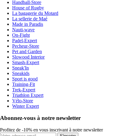
Handball-Store
House of Rugby
La bagagerie du Motard
La sellerie de Maé
Made in Paradis
Nauti-wave
On-Fight
Padel-Expert
Pecheur-Store
Pet and Garden
Slowood Interior
Smash-Expert
Sneak'In
Sneakids
Sport is good
Training-Fit
Trek-Expert
Triathlon Expert
Vélo-Store
Winter Expert
Abonnez-vous à notre newsletter
Profitez de -10% en vous inscrivant à notre newsletter
S'inscrire