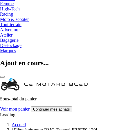
Femme
High-Tech
Racing
Moto & scooter
Tout-terrain
Adventure
Atelier
Bagagerie
Déstockage
Marques
Ajout en cours...
Sous-total du panier
Voir mon panier
Continuer mes achats
Loading...
Accueil
/
Filtre à air moto BMC Tapered FBPF50-120L