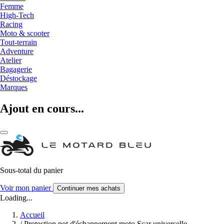
Femme
High-Tech
Racing
Moto & scooter
Tout-terrain
Adventure
Atelier
Bagagerie
Déstockage
Marques
Ajout en cours...
Sous-total du panier
Voir mon panier
Continuer mes achats
Loading...
Accueil
/
Protection pot d'échappement moto Scar universelle