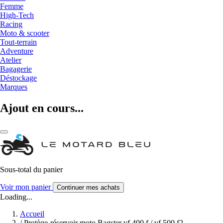
Femme
High-Tech
Racing
Moto & scooter
Tout-terrain
Adventure
Atelier
Bagagerie
Déstockage
Marques
Ajout en cours...
Sous-total du panier
Voir mon panier
Continuer mes achats
Loading...
Accueil
/
Protège-réservoir moto Bagster vf 400 f / vf 500 f2