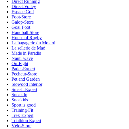
Direct Running
Direct-Volley
Espace Golf
Foot-Store
Galop-Store
Goal-Foot
Handball-Store
House of Rugby
La bagagerie du Motard
La sellerie de Maé
Made in Paradis
Nauti-wave
On-Fight
Padel-Expert
Pecheur-Store
Pet and Garden
Slowood Interior
Smash-Expert
Sneak'In
Sneakids
Sport is good
Training-Fit
Trek-Expert
Triathlon Expert
Vélo-Store