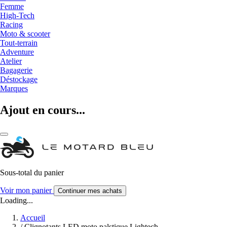
Femme
High-Tech
Racing
Moto & scooter
Tout-terrain
Adventure
Atelier
Bagagerie
Déstockage
Marques
Ajout en cours...
Sous-total du panier
Voir mon panier
Continuer mes achats
Loading...
Accueil
/
Clignotants LED moto palstique Lightech