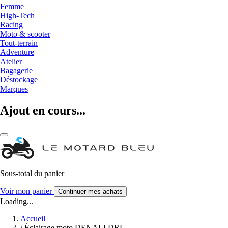
Femme
High-Tech
Racing
Moto & scooter
Tout-terrain
Adventure
Atelier
Bagagerie
Déstockage
Marques
Ajout en cours...
Sous-total du panier
Voir mon panier
Continuer mes achats
Loading...
Accueil
/
Éclairage moto DENALI DRL