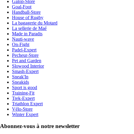
Galop-Store
Goal-Foot
Handball-Store
House of Rugby
La bagagerie du Motard
La sellerie de Maé
Made in Paradis
Nauti-wave
On-Fight
Padel-Expert
Pecheur-Store
Pet and Garden
Slowood Interior
Smash-Expert
Sneak'In
Sneakids
Sport is good
Training-Fit
Trek-Expert
Triathlon Expert
Vélo-Store
Winter Expert
Abonnez-vous à notre newsletter