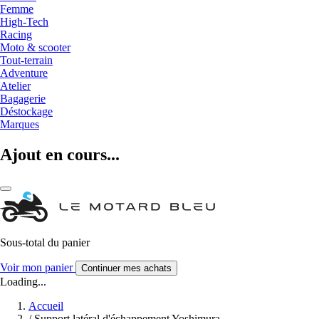
Femme
High-Tech
Racing
Moto & scooter
Tout-terrain
Adventure
Atelier
Bagagerie
Déstockage
Marques
Ajout en cours...
Sous-total du panier
Voir mon panier
Continuer mes achats
Loading...
Accueil
/
Support latéral d'échappement Yoshimura