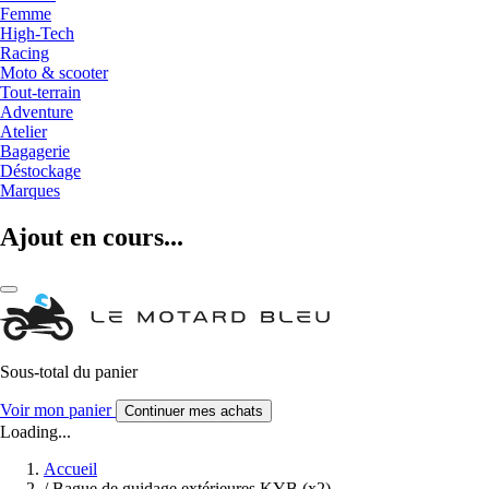
Femme
High-Tech
Racing
Moto & scooter
Tout-terrain
Adventure
Atelier
Bagagerie
Déstockage
Marques
Ajout en cours...
Sous-total du panier
Voir mon panier
Continuer mes achats
Loading...
Accueil
/
Bague de guidage extérieures KYB (x2)