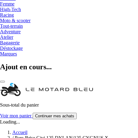
Femme
High-Tech
Racing
Moto & scooter
Tout-terrain
Adventure
Atelier
Bagagerie
Déstockage
Marques
Ajout en cours...
Sous-total du panier
Voir mon panier
Continuer mes achats
Loading...
Accueil
/
Pare-Brise Givi 125 DYLAN/125 CYGNUS X