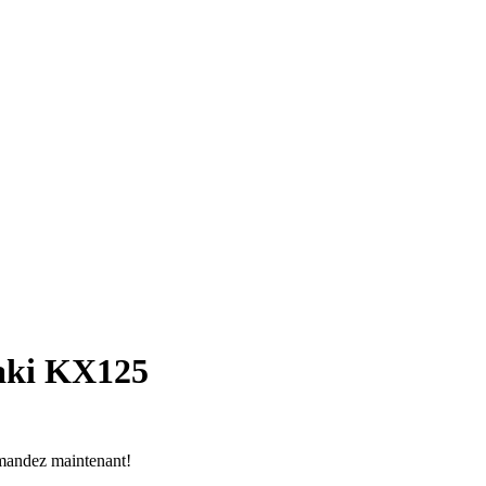
saki KX125
mandez maintenant!