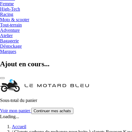
Femme
High-Tech
Racing
Moto & scooter
Tout-terrain
Adventure
Atelier
Bagagerie
Déstockage
Marques
Ajout en cours...
Sous-total du panier
Voir mon panier
Continuer mes achats
Loading...
Accueil
/
Clapets carbone de rechange pour boite à clapets Boyesen K