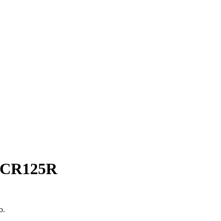
a CR125R
o.