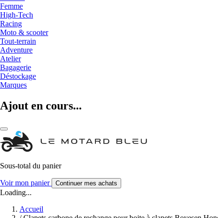
Femme
High-Tech
Racing
Moto & scooter
Tout-terrain
Adventure
Atelier
Bagagerie
Déstockage
Marques
Ajout en cours...
Sous-total du panier
Voir mon panier
Continuer mes achats
Loading...
Accueil
/
Clapets carbone de rechange pour boite à clapets Boyesen H