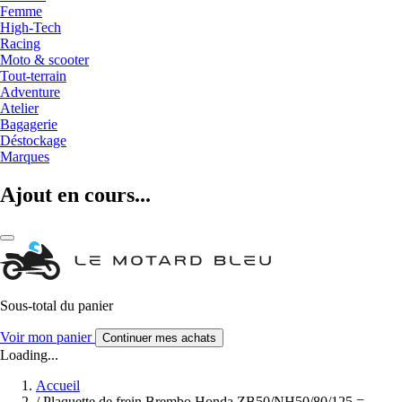
Femme
High-Tech
Racing
Moto & scooter
Tout-terrain
Adventure
Atelier
Bagagerie
Déstockage
Marques
Ajout en cours...
Sous-total du panier
Voir mon panier
Continuer mes achats
Loading...
Accueil
/
Plaquette de frein Brembo Honda ZB50/NH50/80/125 =