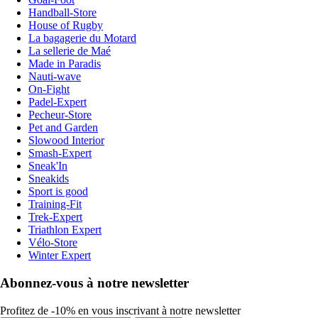
Handball-Store
House of Rugby
La bagagerie du Motard
La sellerie de Maé
Made in Paradis
Nauti-wave
On-Fight
Padel-Expert
Pecheur-Store
Pet and Garden
Slowood Interior
Smash-Expert
Sneak'In
Sneakids
Sport is good
Training-Fit
Trek-Expert
Triathlon Expert
Vélo-Store
Winter Expert
Abonnez-vous à notre newsletter
Profitez de -10% en vous inscrivant à notre newsletter