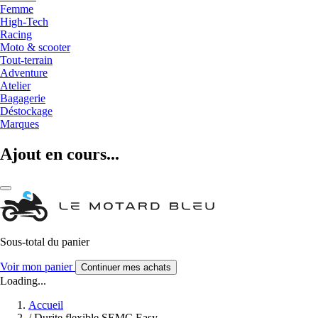
Femme
High-Tech
Racing
Moto & scooter
Tout-terrain
Adventure
Atelier
Bagagerie
Déstockage
Marques
Ajout en cours...
Sous-total du panier
Voir mon panier
Continuer mes achats
Loading...
Accueil
/
Durite flexible SEMC Easy