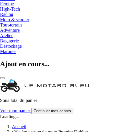
Femme
High-Tech
Racing
Moto & scooter
Tout-terrain
Adventure
Atelier
Bagagerie
Déstockage
Marques
Ajout en cours...
Sous-total du panier
Voir mon panier
Continuer mes achats
Loading...
Accueil
/
Visière casque de moto Premier Dokker