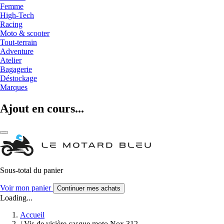
Femme
High-Tech
Racing
Moto & scooter
Tout-terrain
Adventure
Atelier
Bagagerie
Déstockage
Marques
Ajout en cours...
Sous-total du panier
Voir mon panier
Continuer mes achats
Loading...
Accueil
/
Vis de visière casque moto Nox 312