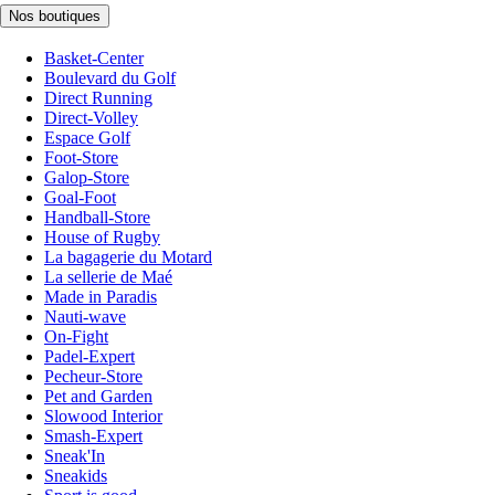
Nos boutiques
Basket-Center
Boulevard du Golf
Direct Running
Direct-Volley
Espace Golf
Foot-Store
Galop-Store
Goal-Foot
Handball-Store
House of Rugby
La bagagerie du Motard
La sellerie de Maé
Made in Paradis
Nauti-wave
On-Fight
Padel-Expert
Pecheur-Store
Pet and Garden
Slowood Interior
Smash-Expert
Sneak'In
Sneakids