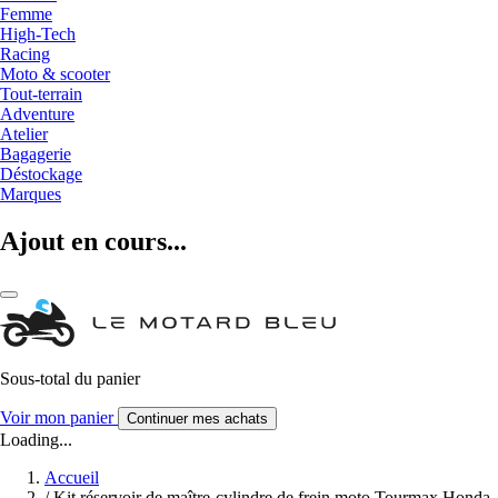
Femme
High-Tech
Racing
Moto & scooter
Tout-terrain
Adventure
Atelier
Bagagerie
Déstockage
Marques
Ajout en cours...
Sous-total du panier
Voir mon panier
Continuer mes achats
Loading...
Accueil
/
Kit réservoir de maître-cylindre de frein moto Tourmax Honda