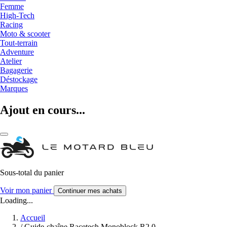
Femme
High-Tech
Racing
Moto & scooter
Tout-terrain
Adventure
Atelier
Bagagerie
Déstockage
Marques
Ajout en cours...
Sous-total du panier
Voir mon panier
Continuer mes achats
Loading...
Accueil
/
Guide-chaîne Racetech Monoblock R2.0