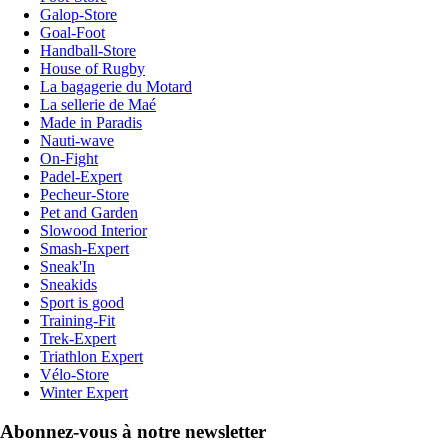
Galop-Store
Goal-Foot
Handball-Store
House of Rugby
La bagagerie du Motard
La sellerie de Maé
Made in Paradis
Nauti-wave
On-Fight
Padel-Expert
Pecheur-Store
Pet and Garden
Slowood Interior
Smash-Expert
Sneak'In
Sneakids
Sport is good
Training-Fit
Trek-Expert
Triathlon Expert
Vélo-Store
Winter Expert
Abonnez-vous à notre newsletter