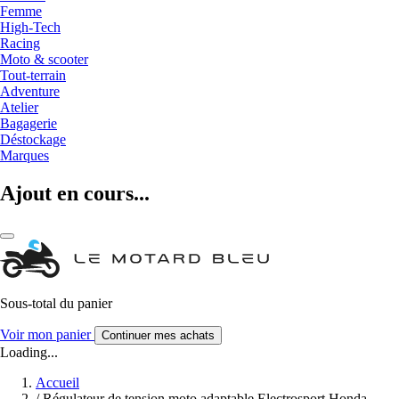
Femme
High-Tech
Racing
Moto & scooter
Tout-terrain
Adventure
Atelier
Bagagerie
Déstockage
Marques
Ajout en cours...
Sous-total du panier
Voir mon panier
Continuer mes achats
Loading...
Accueil
/
Régulateur de tension moto adaptable Electrosport Honda