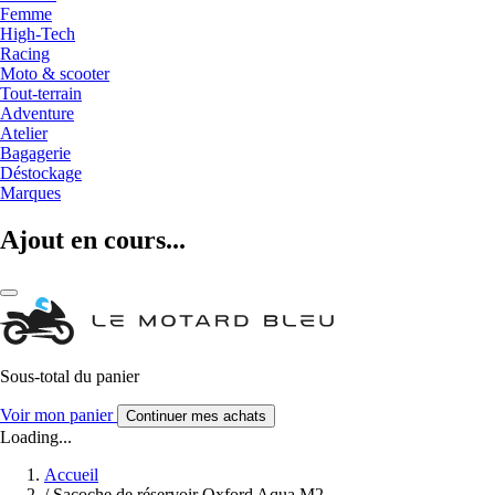
Femme
High-Tech
Racing
Moto & scooter
Tout-terrain
Adventure
Atelier
Bagagerie
Déstockage
Marques
Ajout en cours...
Sous-total du panier
Voir mon panier
Continuer mes achats
Loading...
Accueil
/
Sacoche de réservoir Oxford Aqua M2