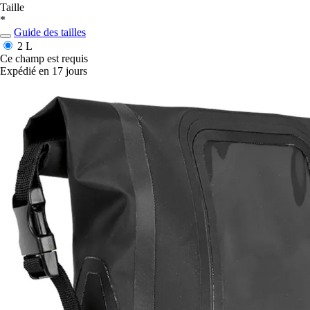
Taille
*
Guide des tailles
2 L
Ce champ est requis
Expédié en 17 jours