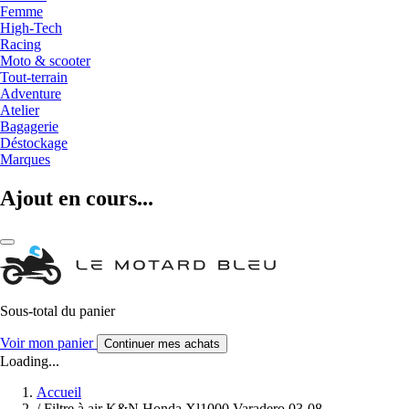
Femme
High-Tech
Racing
Moto & scooter
Tout-terrain
Adventure
Atelier
Bagagerie
Déstockage
Marques
Ajout en cours...
Sous-total du panier
Voir mon panier
Continuer mes achats
Loading...
Accueil
/
Filtre à air K&N Honda Xl1000 Varadero 03-08