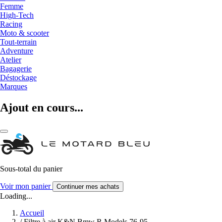
Femme
High-Tech
Racing
Moto & scooter
Tout-terrain
Adventure
Atelier
Bagagerie
Déstockage
Marques
Ajout en cours...
Sous-total du panier
Voir mon panier
Continuer mes achats
Loading...
Accueil
/
Filtre à air K&N Bmw R Models 76-95