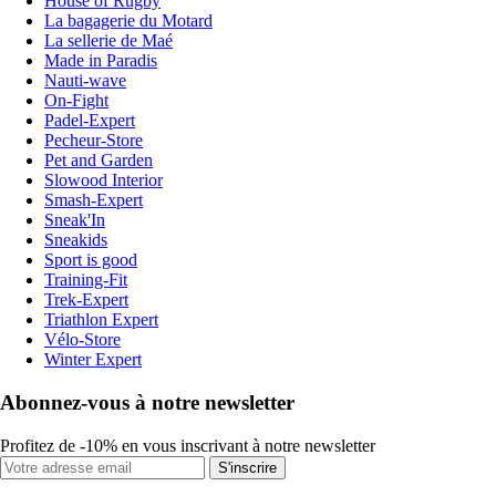
House of Rugby
La bagagerie du Motard
La sellerie de Maé
Made in Paradis
Nauti-wave
On-Fight
Padel-Expert
Pecheur-Store
Pet and Garden
Slowood Interior
Smash-Expert
Sneak'In
Sneakids
Sport is good
Training-Fit
Trek-Expert
Triathlon Expert
Vélo-Store
Winter Expert
Abonnez-vous à notre newsletter
Profitez de -10% en vous inscrivant à notre newsletter
S'inscrire