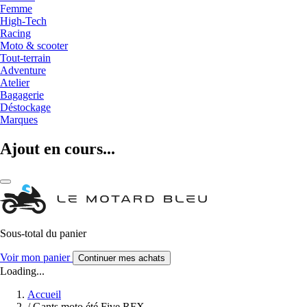
Femme
High-Tech
Racing
Moto & scooter
Tout-terrain
Adventure
Atelier
Bagagerie
Déstockage
Marques
Ajout en cours...
Sous-total du panier
Voir mon panier
Continuer mes achats
Loading...
Accueil
/
Gants moto été Five RFX