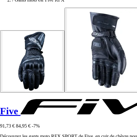
Five
91,73 €
84,95 €
-7%
Découvrez les gants moto RFX SPORT de Five, en cuir de chèvre pour 