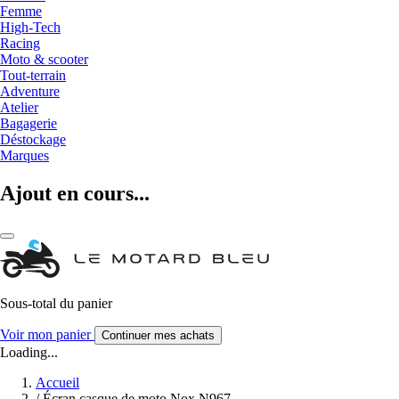
Femme
High-Tech
Racing
Moto & scooter
Tout-terrain
Adventure
Atelier
Bagagerie
Déstockage
Marques
Ajout en cours...
Sous-total du panier
Voir mon panier
Continuer mes achats
Loading...
Accueil
/
Écran casque de moto Nox N967