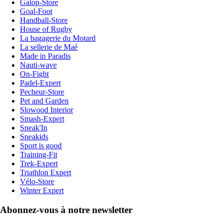
Galop-Store
Goal-Foot
Handball-Store
House of Rugby
La bagagerie du Motard
La sellerie de Maé
Made in Paradis
Nauti-wave
On-Fight
Padel-Expert
Pecheur-Store
Pet and Garden
Slowood Interior
Smash-Expert
Sneak'In
Sneakids
Sport is good
Training-Fit
Trek-Expert
Triathlon Expert
Vélo-Store
Winter Expert
Abonnez-vous à notre newsletter