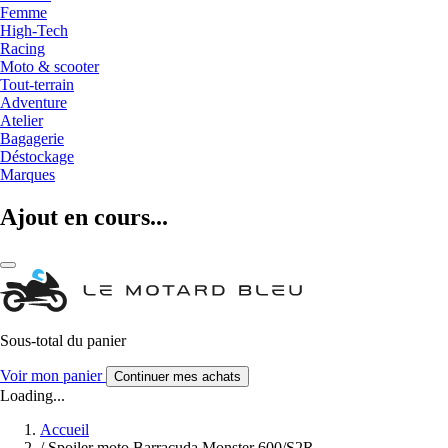
Femme
High-Tech
Racing
Moto & scooter
Tout-terrain
Adventure
Atelier
Bagagerie
Déstockage
Marques
Ajout en cours...
Sous-total du panier
Voir mon panier
Continuer mes achats
Loading...
Accueil
/
Spoiler moto Barracuda Monster 600/S2R