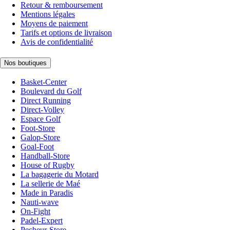
Retour & remboursement
Mentions légales
Moyens de paiement
Tarifs et options de livraison
Avis de confidentialité
Nos boutiques
Basket-Center
Boulevard du Golf
Direct Running
Direct-Volley
Espace Golf
Foot-Store
Galop-Store
Goal-Foot
Handball-Store
House of Rugby
La bagagerie du Motard
La sellerie de Maé
Made in Paradis
Nauti-wave
On-Fight
Padel-Expert
Pecheur-Store