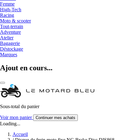
Femme
High-Tech
Racing
Moto & scooter
Tout-terrain
Adventure
Atelier
Bagagerie
Déstockage
Marques
Ajout en cours...
Sous-total du panier
Voir mon panier
Continuer mes achats
Loading...
Accueil
/
Disque de frein moto fixe NG Brake Disc DIS868