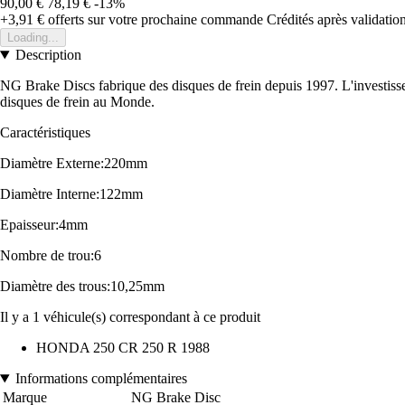
90,00 €
78,19 €
-13%
+3,91 €
offerts sur votre prochaine commande
Crédités après validati
Loading...
Description
NG Brake Discs fabrique des disques de frein depuis 1997. L'investiss
disques de frein au Monde.
Caractéristiques
Diamètre Externe:220mm
Diamètre Interne:122mm
Epaisseur:4mm
Nombre de trou:6
Diamètre des trous:10,25mm
Il y a 1 véhicule(s) correspondant à ce produit
HONDA 250 CR 250 R 1988
Informations complémentaires
Marque
NG Brake Disc