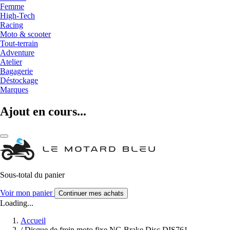
Femme
High-Tech
Racing
Moto & scooter
Tout-terrain
Adventure
Atelier
Bagagerie
Déstockage
Marques
Ajout en cours...
Sous-total du panier
Voir mon panier
Continuer mes achats
Loading...
Accueil
/
Disque de frein moto fixe NG Brake Disc DIS761