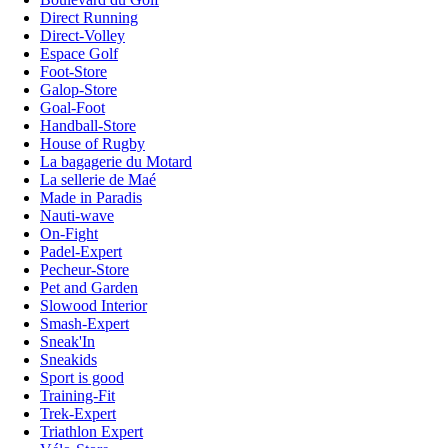
Direct Running
Direct-Volley
Espace Golf
Foot-Store
Galop-Store
Goal-Foot
Handball-Store
House of Rugby
La bagagerie du Motard
La sellerie de Maé
Made in Paradis
Nauti-wave
On-Fight
Padel-Expert
Pecheur-Store
Pet and Garden
Slowood Interior
Smash-Expert
Sneak'In
Sneakids
Sport is good
Training-Fit
Trek-Expert
Triathlon Expert