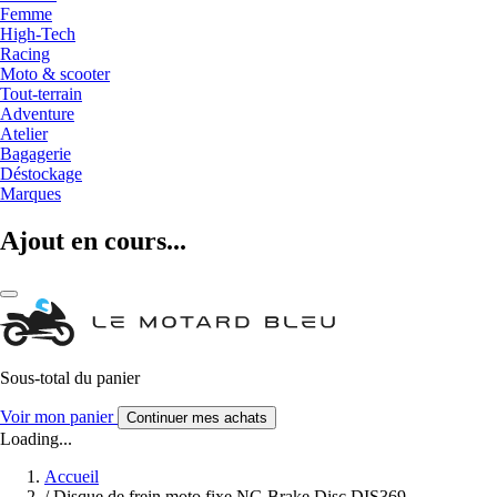
Femme
High-Tech
Racing
Moto & scooter
Tout-terrain
Adventure
Atelier
Bagagerie
Déstockage
Marques
Ajout en cours...
Sous-total du panier
Voir mon panier
Continuer mes achats
Loading...
Accueil
/
Disque de frein moto fixe NG Brake Disc DIS369