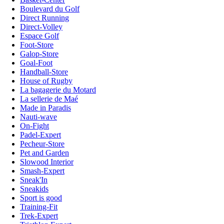
Boulevard du Golf
Direct Running
Direct-Volley
Espace Golf
Foot-Store
Galop-Store
Goal-Foot
Handball-Store
House of Rugby
La bagagerie du Motard
La sellerie de Maé
Made in Paradis
Nauti-wave
On-Fight
Padel-Expert
Pecheur-Store
Pet and Garden
Slowood Interior
Smash-Expert
Sneak'In
Sneakids
Sport is good
Training-Fit
Trek-Expert