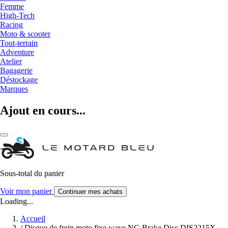
Femme
High-Tech
Racing
Moto & scooter
Tout-terrain
Adventure
Atelier
Bagagerie
Déstockage
Marques
Ajout en cours...
Sous-total du panier
Voir mon panier
Continuer mes achats
Loading...
Accueil
/
Disque de frein moto fixe wave NG Brake Disc DIS2215X