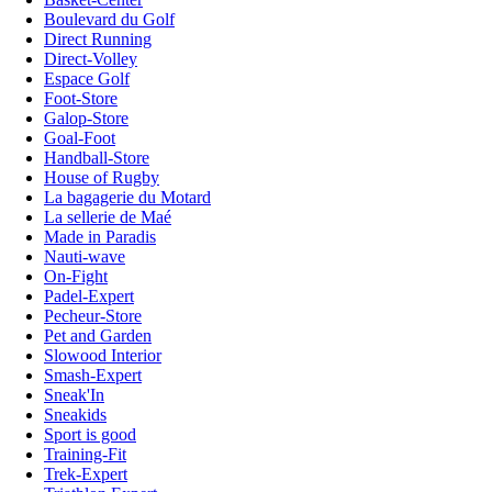
Boulevard du Golf
Direct Running
Direct-Volley
Espace Golf
Foot-Store
Galop-Store
Goal-Foot
Handball-Store
House of Rugby
La bagagerie du Motard
La sellerie de Maé
Made in Paradis
Nauti-wave
On-Fight
Padel-Expert
Pecheur-Store
Pet and Garden
Slowood Interior
Smash-Expert
Sneak'In
Sneakids
Sport is good
Training-Fit
Trek-Expert