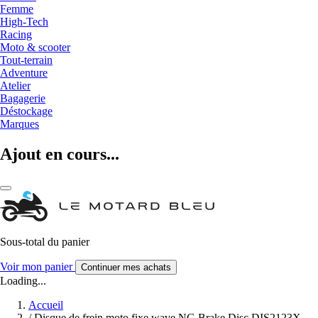
Femme
High-Tech
Racing
Moto & scooter
Tout-terrain
Adventure
Atelier
Bagagerie
Déstockage
Marques
Ajout en cours...
Sous-total du panier
Voir mon panier
Continuer mes achats
Loading...
Accueil
/
Disque de frein moto fixe wave NG Brake Disc DIS2123X