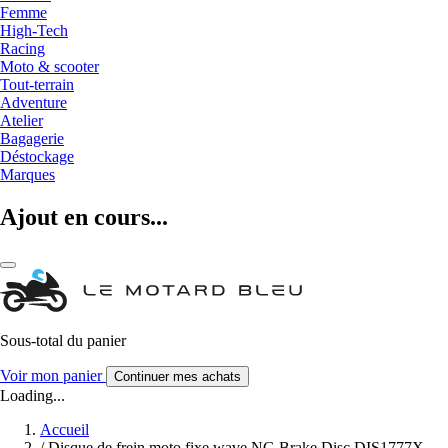
Femme
High-Tech
Racing
Moto & scooter
Tout-terrain
Adventure
Atelier
Bagagerie
Déstockage
Marques
Ajout en cours...
Sous-total du panier
Voir mon panier
Continuer mes achats
Loading...
Accueil
/
Disque de frein moto fixe wave NG Brake Disc DIS1777X