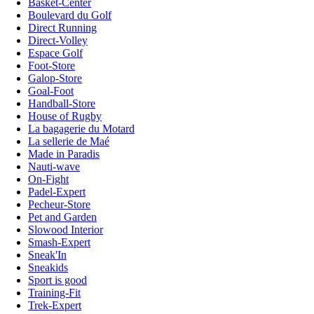
Basket-Center
Boulevard du Golf
Direct Running
Direct-Volley
Espace Golf
Foot-Store
Galop-Store
Goal-Foot
Handball-Store
House of Rugby
La bagagerie du Motard
La sellerie de Maé
Made in Paradis
Nauti-wave
On-Fight
Padel-Expert
Pecheur-Store
Pet and Garden
Slowood Interior
Smash-Expert
Sneak'In
Sneakids
Sport is good
Training-Fit
Trek-Expert