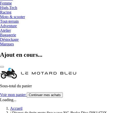
Femme
High-Tech
Racing
Moto & scooter
Tout-terrain
Adventure
Atelier
Bagagerie
Déstockage
Marques
Ajout en cours...
Sous-total du panier
Voir mon panier
Continuer mes achats
Loading...
Accueil
/
Disque de frein moto fixe wave NG Brake Disc DIS1473X