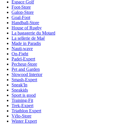
Espace Golf
Foot-Store
Galop-Store
Goal-Foot
Handball-Store
House of Rugby
La bagagerie du Motard
La sellerie de Maé
Made in Paradis
Nauti-wave
On-Fight
Padel-Expert
Pecheur-Store
Pet and Garden
Slowood Interior
Smash-Expert
Sneak'In
Sneakids
Sport is good
Training-Fit
Trek-Expert
Triathlon Expert
Vélo-Store
Winter Expert