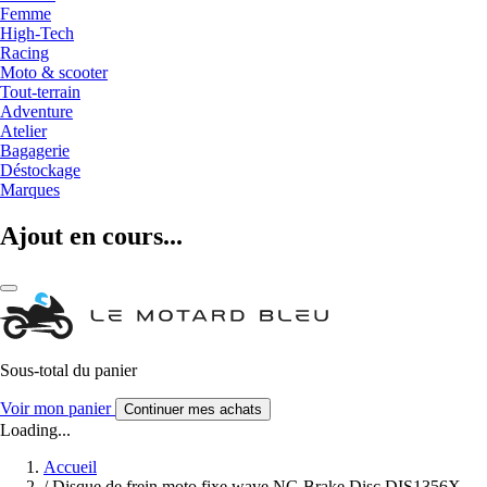
Femme
High-Tech
Racing
Moto & scooter
Tout-terrain
Adventure
Atelier
Bagagerie
Déstockage
Marques
Ajout en cours...
Sous-total du panier
Voir mon panier
Continuer mes achats
Loading...
Accueil
/
Disque de frein moto fixe wave NG Brake Disc DIS1356X