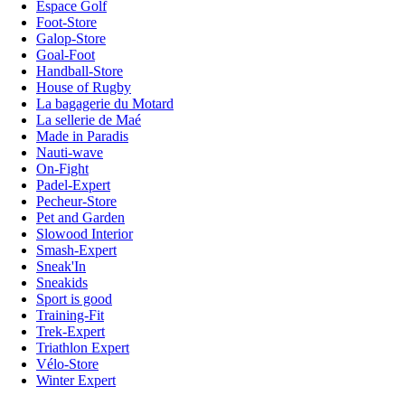
Espace Golf
Foot-Store
Galop-Store
Goal-Foot
Handball-Store
House of Rugby
La bagagerie du Motard
La sellerie de Maé
Made in Paradis
Nauti-wave
On-Fight
Padel-Expert
Pecheur-Store
Pet and Garden
Slowood Interior
Smash-Expert
Sneak'In
Sneakids
Sport is good
Training-Fit
Trek-Expert
Triathlon Expert
Vélo-Store
Winter Expert