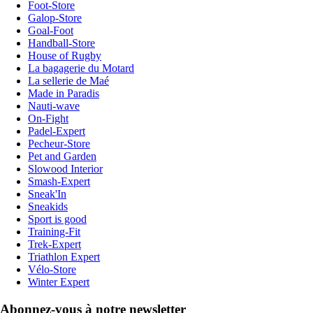
Foot-Store
Galop-Store
Goal-Foot
Handball-Store
House of Rugby
La bagagerie du Motard
La sellerie de Maé
Made in Paradis
Nauti-wave
On-Fight
Padel-Expert
Pecheur-Store
Pet and Garden
Slowood Interior
Smash-Expert
Sneak'In
Sneakids
Sport is good
Training-Fit
Trek-Expert
Triathlon Expert
Vélo-Store
Winter Expert
Abonnez-vous à notre newsletter