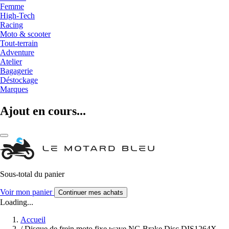
Femme
High-Tech
Racing
Moto & scooter
Tout-terrain
Adventure
Atelier
Bagagerie
Déstockage
Marques
Ajout en cours...
Sous-total du panier
Voir mon panier
Continuer mes achats
Loading...
Accueil
/
Disque de frein moto fixe wave NG Brake Disc DIS1264X