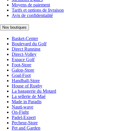
Moyens de paiement
Tarifs et options de livraison
Avis de confidentialité
Nos boutiques
Basket-Center
Boulevard du Golf
Direct Running
Direct-Volley
Espace Golf
Foot-Store
Galop-Store
Goal-Foot
Handball-Store
House of Rugby
La bagagerie du Motard
La sellerie de Maé
Made in Paradis
Nauti-wave
On-Fight
Padel-Expert
Pecheur-Store
Pet and Garden