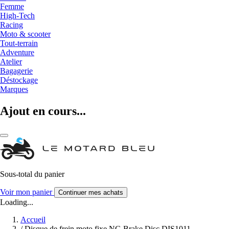
Femme
High-Tech
Racing
Moto & scooter
Tout-terrain
Adventure
Atelier
Bagagerie
Déstockage
Marques
Ajout en cours...
Sous-total du panier
Voir mon panier
Continuer mes achats
Loading...
Accueil
/
Disque de frein moto fixe NG Brake Disc DIS1011