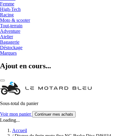
Femme
High-Tech
Racing
Moto & scooter
Tout-terrain
Adventure
Atelier
Bagagerie
Déstockage
Marques
Ajout en cours...
Sous-total du panier
Voir mon panier
Continuer mes achats
Loading...
Accueil
/
Disque de frein moto fixe NG Brake Disc DIS034