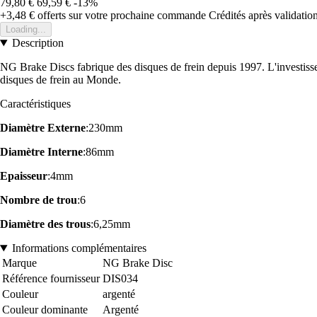
79,80 €
69,59 €
-13%
+3,48 €
offerts sur votre prochaine commande
Crédités après validati
Loading...
Description
NG Brake Discs fabrique des disques de frein depuis 1997. L'investiss
disques de frein au Monde.
Caractéristiques
Diamètre Externe
:230mm
Diamètre Interne
:86mm
Epaisseur
:4mm
Nombre de trou
:6
Diamètre des trous
:6,25mm
Informations complémentaires
Marque
NG Brake Disc
Référence fournisseur
DIS034
Couleur
argenté
Couleur dominante
Argenté