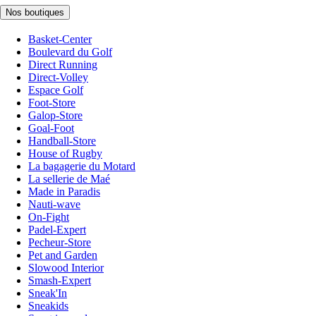
Nos boutiques
Basket-Center
Boulevard du Golf
Direct Running
Direct-Volley
Espace Golf
Foot-Store
Galop-Store
Goal-Foot
Handball-Store
House of Rugby
La bagagerie du Motard
La sellerie de Maé
Made in Paradis
Nauti-wave
On-Fight
Padel-Expert
Pecheur-Store
Pet and Garden
Slowood Interior
Smash-Expert
Sneak'In
Sneakids