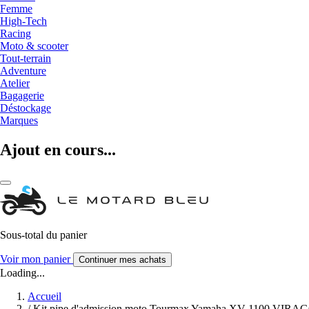
Femme
High-Tech
Racing
Moto & scooter
Tout-terrain
Adventure
Atelier
Bagagerie
Déstockage
Marques
Ajout en cours...
Sous-total du panier
Voir mon panier
Continuer mes achats
Loading...
Accueil
/
Kit pipe d'admission moto Tourmax Yamaha XV 1100 VIRAG