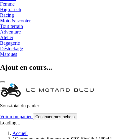
Femme
High-Tech
Racing
Moto & scooter
Tout-terrain
Adventure
Atelier
Bagagerie
Déstockage
Marques
Ajout en cours...
Sous-total du panier
Voir mon panier
Continuer mes achats
Loading...
Accueil
/
Couronne moto Supersprox SPX Stealth 1489:44