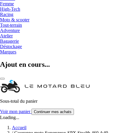
Femme
High-Tech
Racing
Moto & scooter
Tout-terrain
Adventure
Atelier
Bagagerie
Déstockage
Marques
Ajout en cours...
Sous-total du panier
Voir mon panier
Continuer mes achats
Loading...
Accueil
/
Couronne moto Supersprox SPX Stealth 460.4:49