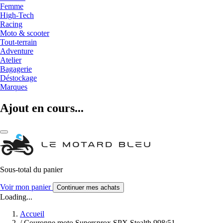
Femme
High-Tech
Racing
Moto & scooter
Tout-terrain
Adventure
Atelier
Bagagerie
Déstockage
Marques
Ajout en cours...
Sous-total du panier
Voir mon panier
Continuer mes achats
Loading...
Accueil
/
Couronne moto Supersprox SPX Stealth 998:51