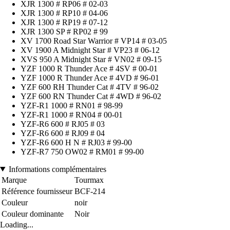
XJR 1300 # RP06 # 02-03
XJR 1300 # RP10 # 04-06
XJR 1300 # RP19 # 07-12
XJR 1300 SP # RP02 # 99
XV 1700 Road Star Warrior # VP14 # 03-05
XV 1900 A Midnight Star # VP23 # 06-12
XVS 950 A Midnight Star # VN02 # 09-15
YZF 1000 R Thunder Ace # 4SV # 00-01
YZF 1000 R Thunder Ace # 4VD # 96-01
YZF 600 RH Thunder Cat # 4TV # 96-02
YZF 600 RN Thunder Cat # 4WD # 96-02
YZF-R1 1000 # RN01 # 98-99
YZF-R1 1000 # RN04 # 00-01
YZF-R6 600 # RJ05 # 03
YZF-R6 600 # RJ09 # 04
YZF-R6 600 H N # RJ03 # 99-00
YZF-R7 750 OW02 # RM01 # 99-00
Informations complémentaires
Marque
Tourmax
Référence fournisseur
BCF-214
Couleur
noir
Couleur dominante
Noir
Loading...