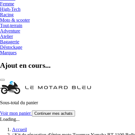
Femme
High-Tech
Racing
Moto & scooter
Tout-terrain
Adventure
Atelier
Bagagerie
Déstockage
Marques
Ajout en cours...
Sous-total du panier
Voir mon panier
Continuer mes achats
Loading...
Accueil
/
Kit de réparation d'étrier moto Tourmax Yamaha BT 1100 Bull